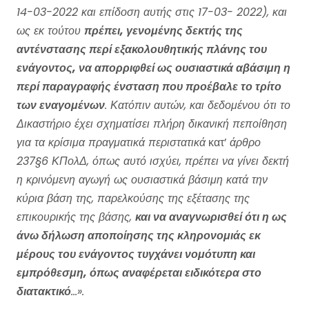
14-03-2022 και επίδοση αυτής στις 17-03- 2022), και
ως εκ τούτου
πρέπει, γενομένης δεκτής της
αντένστασης περί εξακολουθητικής πλάνης του
ενάγοντος, να απορριφθεί ως ουσιαστικά αβάσιμη η
περί παραγραφής ένσταση που προέβαλε το τρίτο
των εναγομένων
. Κατόπιν αυτών, και δεδομένου ότι το
Δικαστήριο έχει σχηματίσει πλήρη δικανική πεποίθηση
για τα κρίσιμα πραγματικά περιστατικά
κατ’
άρθρο
237§6 ΚΠολΔ, όπως αυτό ισχύει, πρέπει να γίνει δεκτή
η κρινόμενη αγωγή ως ουσιαστικά βάσιμη κατά την
κύρια βάση της, παρελκούσης της εξέτασης της
επικουρικής της βάσης,
και να αναγνωρισθεί ότι η ως
άνω δήλωση αποποίησης της κληρονομιάς εκ
μέρους του ενάγοντος τυγχάνει νομότυπη και
εμπρόθεσμη, όπως αναφέρεται ειδικότερα στο
διατακτικό
…».