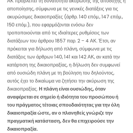
ΑΚ προβλέπει τη δυνατότητα ακύρωσης της αποδοχής ή
αποποίησης, σύμφωνα με τις γενικές διατάξεις για τις
ακυρώσιμες δικαιοπραξίες (άρθρ. 140 επόμ., 147 επόμ.,
150 επόμ.), που εφαρμόζονται ενόσω δεν
τροποποιούνται από τις ιδιαίτερες ρυθμίσεις των
διατάξεων του άρθρου 1857 παρ. 2 – 4 ΑΚ. Έτσι, αν
πρόκειται για δήλωση από πλάνη, σύμφωνα με τις
διατάξεις των άρθρων 140, 141 και 142 ΑΚ, αν κατά την
κατάρτιση της δικαιοπραξίας, η δήλωση δεν συμφωνεί
από ουσιώδη πλάνη με τη βούληση του δηλούντος,
αυτός έχει το δικαίωμα να ζητήσει την ακύρωση της
δικαιοπραξίας.
Η πλάνη είναι ουσιώδης, όταν
αναφέρεται σε σημείο ή ιδιότητα του προσώπου ή
του πράγματος τέτοιας σπουδαιότητας για την όλη
δικαιοπραξία ώστε, αν ο πλανηθείς γνώριζε την
πραγματική κατάσταση, δεν θα επιχειρούσε την
δικαιοπραξία.