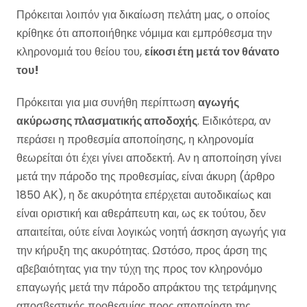
Πρόκειται λοιπόν για δικαίωση πελάτη μας, ο οποίος
κρίθηκε ότι αποποιήθηκε νόμιμα και εμπρόθεσμα την
κληρονομιά του θείου του,
είκοσι έτη μετά τον θάνατο
του!
Πρόκειται για μια συνήθη περίπτωση
αγωγής
ακύρωσης πλασματικής αποδοχής
. Ειδικότερα, αν
περάσει η προθεσμία αποποίησης, η κληρονομία
θεωρείται ότι έχει γίνει αποδεκτή. Αν η αποποίηση γίνει
μετά την πάροδο της προθεσμίας, είναι άκυρη (άρθρο
1850 ΑΚ), η δε ακυρότητα επέρχεται αυτοδικαίως και
είναι οριστική και αθεράπευτη και, ως εκ τούτου, δεν
απαιτείται, ούτε είναι λογικώς νοητή άσκηση αγωγής για
την κήρυξη της ακυρότητας. Ωστόσο, προς άρση της
αβεβαιότητας για την τύχη της προς τον κληρονόμο
επαγωγής μετά την πάροδο απράκτου της τετράμηνης
αποσβεστικής προθεσμίας προς αποποίηση της