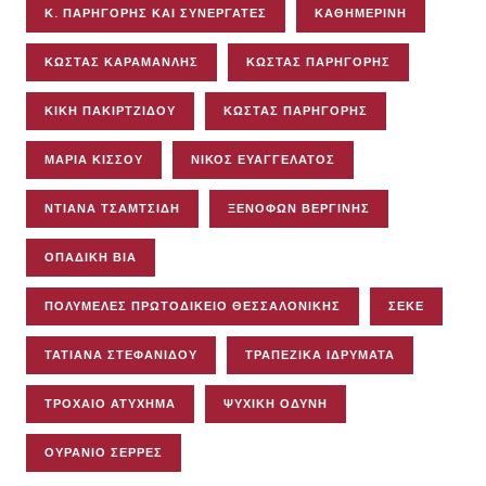
Κ. ΠΑΡΗΓΌΡΗΣ ΚΑΙ ΣΥΝΕΡΓΆΤΕΣ
ΚΑΘΗΜΕΡΙΝΗ
ΚΩΣΤΑΣ ΚΑΡΑΜΑΝΛΗΣ
ΚΩΣΤΑΣ ΠΑΡΗΓΟΡΗΣ
ΚΙΚΉ ΠΑΚΙΡΤΖΊΔΟΥ
ΚΏΣΤΑΣ ΠΑΡΗΓΌΡΗΣ
ΜΑΡΊΑ ΚΊΣΣΟΥ
ΝΊΚΟΣ ΕΥΑΓΓΕΛΆΤΟΣ
ΝΤΙΆΝΑ ΤΣΑΜΤΣΊΔΗ
ΞΕΝΟΦΏΝ ΒΕΡΓΊΝΗΣ
ΟΠΑΔΙΚΉ ΒΊΑ
ΠΟΛΥΜΕΛΈΣ ΠΡΩΤΟΔΙΚΕΊΟ ΘΕΣΣΑΛΟΝΊΚΗΣ
ΣΕΚΕ
ΤΑΤΙΆΝΑ ΣΤΕΦΑΝΊΔΟΥ
ΤΡΑΠΕΖΙΚΆ ΙΔΡΎΜΑΤΑ
ΤΡΟΧΑΊΟ ΑΤΎΧΗΜΑ
ΨΥΧΙΚΉ ΟΔΎΝΗ
ΟΥΡΆΝΙΟ ΣΈΡΡΕΣ