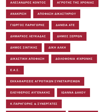
ΑΛΕΞΑΝΔΡΟΣ ΚΟΝΤΟΣ
ΑΓΡΌΤΗΣ ΤΗΣ ΧΡΟΝΙΆΣ
ΑΝΆΚΡΙΣΗ
ΑΠΌΦΑΣΗ ΔΙΚΑΣΤΗΡΊΟΥ
ΓΙΏΡΓΟΣ ΠΑΡΗΓΌΡΗΣ
ΔΆΝΕΙΑ ΑΤΕ
ΔΉΜΑΡΧΟΣ ΛΕΥΚΆΔΑΣ
ΔΉΜΟΣ ΣΕΡΡΏΝ
ΔΉΜΟΣ ΣΙΝΤΙΚΉΣ
ΔΊΚΗ ΆΛΚΗ
ΔΙΚΑΣΤΙΚΉ ΑΠΌΦΑΣΗ
ΔΟΛΟΦΟΝΊΑ 41ΧΡΟΝΗΣ
Ε.Α.Σ.
ΕΚΚΑΘΑΡΊΣΕΙΣ ΑΓΡΟΤΙΚΏΝ ΣΥΝΕΤΑΙΡΙΣΜΏΝ
ΕΛΕΥΘΈΡΙΟΣ ΑΥΓΕΝΆΚΗΣ
ΙΩΆΝΝΑ ΔΆΚΟΥ
Κ.ΠΑΡΗΓΟΡΗΣ & ΣΥΝΕΡΓΑΤΕΣ