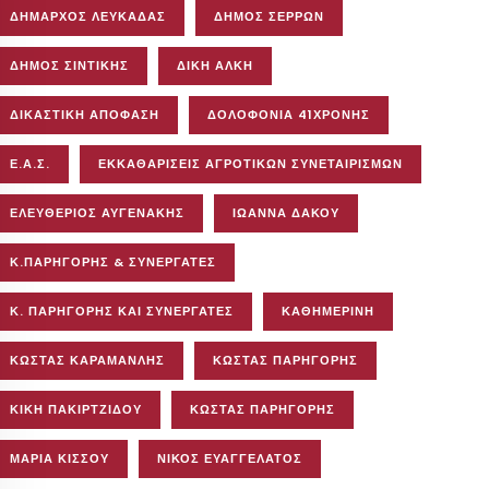
ΔΉΜΑΡΧΟΣ ΛΕΥΚΆΔΑΣ
ΔΉΜΟΣ ΣΕΡΡΏΝ
ΔΉΜΟΣ ΣΙΝΤΙΚΉΣ
ΔΊΚΗ ΆΛΚΗ
ΔΙΚΑΣΤΙΚΉ ΑΠΌΦΑΣΗ
ΔΟΛΟΦΟΝΊΑ 41ΧΡΟΝΗΣ
Ε.Α.Σ.
ΕΚΚΑΘΑΡΊΣΕΙΣ ΑΓΡΟΤΙΚΏΝ ΣΥΝΕΤΑΙΡΙΣΜΏΝ
ΕΛΕΥΘΈΡΙΟΣ ΑΥΓΕΝΆΚΗΣ
ΙΩΆΝΝΑ ΔΆΚΟΥ
Κ.ΠΑΡΗΓΟΡΗΣ & ΣΥΝΕΡΓΑΤΕΣ
Κ. ΠΑΡΗΓΌΡΗΣ ΚΑΙ ΣΥΝΕΡΓΆΤΕΣ
ΚΑΘΗΜΕΡΙΝΗ
ΚΩΣΤΑΣ ΚΑΡΑΜΑΝΛΗΣ
ΚΩΣΤΑΣ ΠΑΡΗΓΟΡΗΣ
ΚΙΚΉ ΠΑΚΙΡΤΖΊΔΟΥ
ΚΏΣΤΑΣ ΠΑΡΗΓΌΡΗΣ
ΜΑΡΊΑ ΚΊΣΣΟΥ
ΝΊΚΟΣ ΕΥΑΓΓΕΛΆΤΟΣ