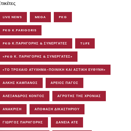
τικέτες
LIVE NEWS
MEGA
PKG
PKG K.PARIGORIS
PKG Κ.ΠΑΡΗΓΟΡΗΣ & ΣΥΝΕΡΓΑΤΕΣ
TLIFE
«PKG Κ. ΠΑΡΗΓΟΡΗΣ & ΣΥΝΕΡΓΑΤΕΣ»
«ΤΟ ΤΡΟΧΑΊΟ ΑΤΎΧΗΜΑ-ΠΟΙΝΙΚΉ ΚΑΙ ΑΣΤΙΚΉ ΕΥΘΎΝΗ»
ΆΛΚΗΣ ΚΑΜΠΑΝΌΣ
ΆΡΕΙΟΣ ΠΆΓΟΣ
ΑΛΕΞΑΝΔΡΟΣ ΚΟΝΤΟΣ
ΑΓΡΌΤΗΣ ΤΗΣ ΧΡΟΝΙΆΣ
ΑΝΆΚΡΙΣΗ
ΑΠΌΦΑΣΗ ΔΙΚΑΣΤΗΡΊΟΥ
ΓΙΏΡΓΟΣ ΠΑΡΗΓΌΡΗΣ
ΔΆΝΕΙΑ ΑΤΕ