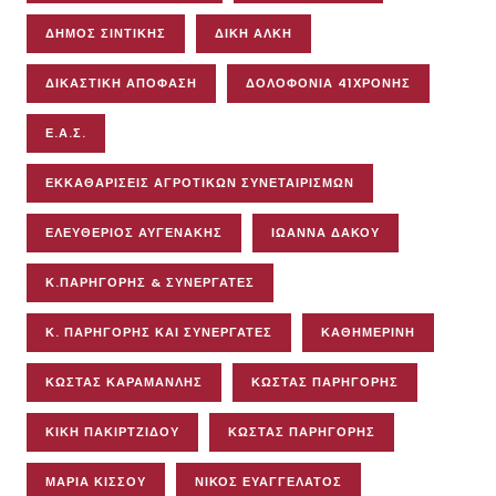
ΔΉΜΟΣ ΣΙΝΤΙΚΉΣ
ΔΊΚΗ ΆΛΚΗ
ΔΙΚΑΣΤΙΚΉ ΑΠΌΦΑΣΗ
ΔΟΛΟΦΟΝΊΑ 41ΧΡΟΝΗΣ
Ε.Α.Σ.
ΕΚΚΑΘΑΡΊΣΕΙΣ ΑΓΡΟΤΙΚΏΝ ΣΥΝΕΤΑΙΡΙΣΜΏΝ
ΕΛΕΥΘΈΡΙΟΣ ΑΥΓΕΝΆΚΗΣ
ΙΩΆΝΝΑ ΔΆΚΟΥ
Κ.ΠΑΡΗΓΟΡΗΣ & ΣΥΝΕΡΓΑΤΕΣ
Κ. ΠΑΡΗΓΌΡΗΣ ΚΑΙ ΣΥΝΕΡΓΆΤΕΣ
ΚΑΘΗΜΕΡΙΝΗ
ΚΩΣΤΑΣ ΚΑΡΑΜΑΝΛΗΣ
ΚΩΣΤΑΣ ΠΑΡΗΓΟΡΗΣ
ΚΙΚΉ ΠΑΚΙΡΤΖΊΔΟΥ
ΚΏΣΤΑΣ ΠΑΡΗΓΌΡΗΣ
ΜΑΡΊΑ ΚΊΣΣΟΥ
ΝΊΚΟΣ ΕΥΑΓΓΕΛΆΤΟΣ