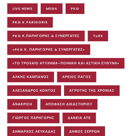
LIVE NEWS
MEGA
PKG
PKG K.PARIGORIS
PKG Κ.ΠΑΡΗΓΟΡΗΣ & ΣΥΝΕΡΓΑΤΕΣ
TLIFE
«PKG Κ. ΠΑΡΗΓΟΡΗΣ & ΣΥΝΕΡΓΑΤΕΣ»
«ΤΟ ΤΡΟΧΑΊΟ ΑΤΎΧΗΜΑ-ΠΟΙΝΙΚΉ ΚΑΙ ΑΣΤΙΚΉ ΕΥΘΎΝΗ»
ΆΛΚΗΣ ΚΑΜΠΑΝΌΣ
ΆΡΕΙΟΣ ΠΆΓΟΣ
ΑΛΕΞΑΝΔΡΟΣ ΚΟΝΤΟΣ
ΑΓΡΌΤΗΣ ΤΗΣ ΧΡΟΝΙΆΣ
ΑΝΆΚΡΙΣΗ
ΑΠΌΦΑΣΗ ΔΙΚΑΣΤΗΡΊΟΥ
ΓΙΏΡΓΟΣ ΠΑΡΗΓΌΡΗΣ
ΔΆΝΕΙΑ ΑΤΕ
ΔΉΜΑΡΧΟΣ ΛΕΥΚΆΔΑΣ
ΔΉΜΟΣ ΣΕΡΡΏΝ