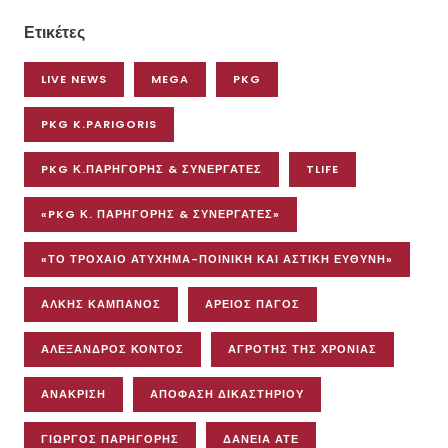
Ετικέτες
LIVE NEWS
MEGA
PKG
PKG K.PARIGORIS
PKG Κ.ΠΑΡΗΓΟΡΗΣ & ΣΥΝΕΡΓΑΤΕΣ
TLIFE
«PKG Κ. ΠΑΡΗΓΟΡΗΣ & ΣΥΝΕΡΓΑΤΕΣ»
«ΤΟ ΤΡΟΧΑΊΟ ΑΤΎΧΗΜΑ-ΠΟΙΝΙΚΉ ΚΑΙ ΑΣΤΙΚΉ ΕΥΘΎΝΗ»
ΆΛΚΗΣ ΚΑΜΠΑΝΌΣ
ΆΡΕΙΟΣ ΠΆΓΟΣ
ΑΛΕΞΑΝΔΡΟΣ ΚΟΝΤΟΣ
ΑΓΡΌΤΗΣ ΤΗΣ ΧΡΟΝΙΆΣ
ΑΝΆΚΡΙΣΗ
ΑΠΌΦΑΣΗ ΔΙΚΑΣΤΗΡΊΟΥ
ΓΙΏΡΓΟΣ ΠΑΡΗΓΌΡΗΣ
ΔΆΝΕΙΑ ΑΤΕ