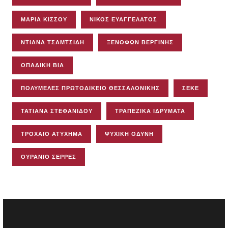
ΜΑΡΊΑ ΚΊΣΣΟΥ
ΝΊΚΟΣ ΕΥΑΓΓΕΛΆΤΟΣ
ΝΤΙΆΝΑ ΤΣΑΜΤΣΊΔΗ
ΞΕΝΟΦΏΝ ΒΕΡΓΊΝΗΣ
ΟΠΑΔΙΚΉ ΒΊΑ
ΠΟΛΥΜΕΛΈΣ ΠΡΩΤΟΔΙΚΕΊΟ ΘΕΣΣΑΛΟΝΊΚΗΣ
ΣΕΚΕ
ΤΑΤΙΆΝΑ ΣΤΕΦΑΝΊΔΟΥ
ΤΡΑΠΕΖΙΚΆ ΙΔΡΎΜΑΤΑ
ΤΡΟΧΑΊΟ ΑΤΎΧΗΜΑ
ΨΥΧΙΚΉ ΟΔΎΝΗ
ΟΥΡΆΝΙΟ ΣΈΡΡΕΣ