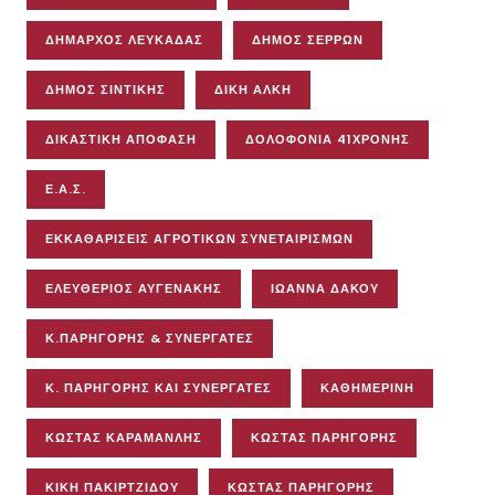
ΔΉΜΑΡΧΟΣ ΛΕΥΚΆΔΑΣ
ΔΉΜΟΣ ΣΕΡΡΏΝ
ΔΉΜΟΣ ΣΙΝΤΙΚΉΣ
ΔΊΚΗ ΆΛΚΗ
ΔΙΚΑΣΤΙΚΉ ΑΠΌΦΑΣΗ
ΔΟΛΟΦΟΝΊΑ 41ΧΡΟΝΗΣ
Ε.Α.Σ.
ΕΚΚΑΘΑΡΊΣΕΙΣ ΑΓΡΟΤΙΚΏΝ ΣΥΝΕΤΑΙΡΙΣΜΏΝ
ΕΛΕΥΘΈΡΙΟΣ ΑΥΓΕΝΆΚΗΣ
ΙΩΆΝΝΑ ΔΆΚΟΥ
Κ.ΠΑΡΗΓΟΡΗΣ & ΣΥΝΕΡΓΑΤΕΣ
Κ. ΠΑΡΗΓΌΡΗΣ ΚΑΙ ΣΥΝΕΡΓΆΤΕΣ
ΚΑΘΗΜΕΡΙΝΗ
ΚΩΣΤΑΣ ΚΑΡΑΜΑΝΛΗΣ
ΚΩΣΤΑΣ ΠΑΡΗΓΟΡΗΣ
ΚΙΚΉ ΠΑΚΙΡΤΖΊΔΟΥ
ΚΏΣΤΑΣ ΠΑΡΗΓΌΡΗΣ