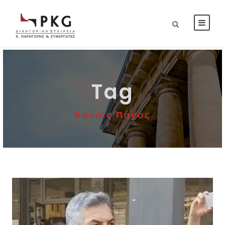
Tag
Άρειος Πάγος