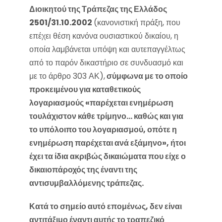
Διοικητού της Τράπεζας της Ελλάδος
2501/31.10.2002
(κανονιστική πράξη, που
επέχει θέση κανόνα ουσιαστικού δικαίου, η
οποία λαμβάνεται υπόψη και αυτεπαγγέλτως
από το παρόν δικαστήριο σε συνδυασμό και
με το άρθρο 303 ΑΚ),
σύμφωνα με το οποίο
προκειμένου για καταθετικούς
λογαριασμούς «παρέχεται ενημέρωση
τουλάχιστον κάθε τρίμηνο… καθώς και για
το υπόλοιπο του λογαριασμού, οπότε η
ενημέρωση παρέχεται ανά εξάμηνο», ήτοι
έχει τα ίδια ακριβώς δικαιώματα που είχε ο
δικαιοπάροχός της έναντι της
αντισυμβαλλόμενης τράπεζας.
Κατά το σημείο αυτό επομένως, δεν είναι
αντιτάξιμο έναντι αυτής το τραπεζικό