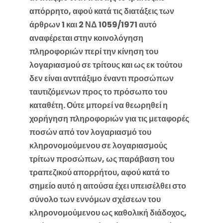
απόρρητο, αφού κατά τις διατάξεις των
άρθρων 1 και 2 ΝΔ 1059/1971 αυτό
αναφέρεται στην κοινολόγηση
πληροφοριών περί την κίνηση του
λογαριασμού σε τρίτους και ως εκ τούτου
δεν είναι αντιτάξιμο έναντι προσώπων
ταυτιζόμενων προς το πρόσωπο του
καταθέτη. Ούτε μπορεί να θεωρηθεί η
χορήγηση πληροφοριών για τις μεταφορές
ποσών από τον λογαριασμό του
κληρονομούμενου σε λογαριασμούς
τρίτων προσώπων, ως παράβαση του
τραπεζικού απορρήτου, αφού κατά το
σημείο αυτό η αιτούσα έχει υπεισέλθει στο
σύνολο των εννόμων σχέσεων του
κληρονομούμενου ως καθολική διάδοχος,