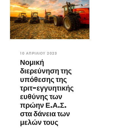
10 ΑΠΡΙΛΊΟΥ 2023
Νομική
διερεύνηση της
υπόθεσης της
τριτ-εγγυητικής
ευθύνης των
πρώην Ε.Α.Σ.
στα δάνεια των
μελών τους