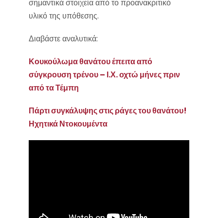
σημαντικά στοιχεία από το προανακριτικό
υλικό της υπόθεσης.
Διαβάστε αναλυτικά:
Κουκούλωμα θανάτου έπειτα από
σύγκρουση τρένου – Ι.Χ. οχτώ μήνες πριν
από τα Τέμπη
Πάρτι συγκάλυψης στις ράγες του θανάτου!
Ηχητικά Ντοκουμέντα